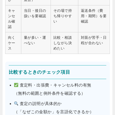
キャ
当日・後日の
その場で持
返送条件（費
ンセ
扱いを要確認
ち帰りやす
用・期間）を要
ル確
い
確認
認
向く
量が多い・運
比較・相談
対面が苦手・日
ケー
べない
しながら決
程が合わない
ス
めたい
比較するときのチェック項目
査定料・出張費・キャンセル料の有無
（無料の範囲と例外条件を確認する）
査定の説明が具体的か
（「なぜこの金額か」を言語化できるか）