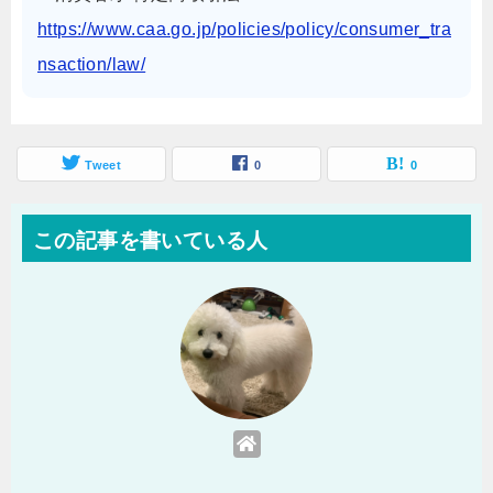
https://www.caa.go.jp/policies/policy/consumer_tra
nsaction/law/
Tweet
0
0
この記事を書いている人