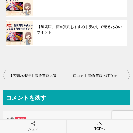
【練馬区】着物買取おすすめ｜安心して売るための
ポイント
投
【店頭vs出張】着物買取の違いを比較
【口コミ】着物買取の評判を見るときの注意点
稿
ナ
コメントを残す
ビ
ゲ
名前
必須
ー
TOPへ
シェア
シ