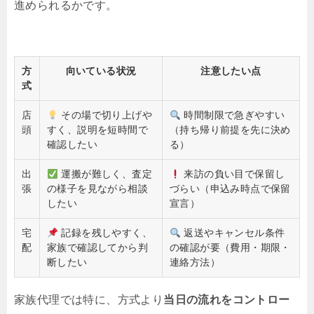
進められるかです。
方
向いている状況
注意したい点
式
店
その場で切り上げや
時間制限で急ぎやすい
頭
すく、説明を短時間で
（持ち帰り前提を先に決め
確認したい
る）
出
運搬が難しく、査定
来訪の負い目で保留し
張
の様子を見ながら相談
づらい（申込み時点で保留
したい
宣言）
宅
記録を残しやすく、
返送やキャンセル条件
配
家族で確認してから判
の確認が要（費用・期限・
断したい
連絡方法）
家族代理では特に、方式より
当日の流れをコントロー